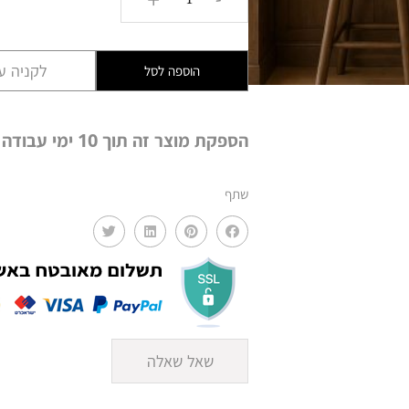
של
צלחת
שלישייה
לקניה עם
הוספה לסל
נחושת+AMR
31G
הספקת מוצר זה תוך 10 ימי עבודה
שתף
שאל שאלה