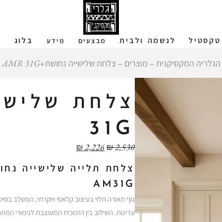
טקסטיל
לנשמה ולבית
בלוג
ש
מבצעים
מידע
הגלריה המקסיקנית
‒
מוצרים
‒
צלחת שלישייה נחושת+AMR 31G
31G
₪
2,226
₪
2,530
צלחת תלייה שלישייה נחו
AM31G
גוף תאורה תלוי בעיצוב קלאסי ויוקרתי, המשלב בסי
עדינות. השילוב בין הזכוכית המעוצבת לגימורי המתכ