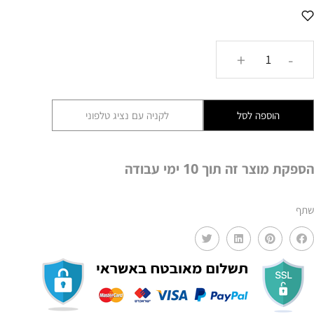
כמות
+
-
של
צלחת
שלישייה
הוספה לסל
לקניה עם נציג טלפוני
נחושת+AMR
128
הספקת מוצר זה תוך 10 ימי עבודה
שתף