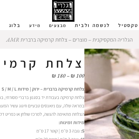
טקסטיל
לנשמה ולבית
בלוג
ש
מבצעים
מידע
הגלריה המקסיקנית
‒
מוצרים
‒
צלחת קרמיקה ברברית AMR
צלחת קרמיקה 
טווח
₪
180
–
₪
100
מחירים:
צלחת קרמיקה ברברית – ירוק | מידות S / M / L
עד
צלחת קרמיקה בעבודת יד בסגנון ברברי מסורתי, בגי
במראה שלה, עם ניואנסים טבעיים וזיגוג עשיר המענ
הצלחת מתאימה להגשה, למרכז שולחן או כפריט דקורט
מידות זמינות:
S:
גובה 3 ס״מ | קוטר 17 ס״מ