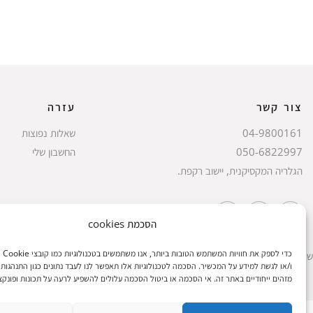
צור קשר
עזרה
04-9800161
שאלות נפוצות
050-6822997
החשבון שלי
הגלריה המקסיקנית, יישוב רקפת.
הסכמת cookies
כדי לספק
שעות הפעילות: ראשון עד חמישי 8 עד 18| שישי 8 עד 15 | שבת 10 עד 17
ו/או לגשת למידע על המכשיר. הסכמה לטכנולוגיות אלו תאפשר לנו לעבד נתונים כגון התנהגות 
מזהים ייחודיים באתר זה. אי הסכמה או ביטול הסכמה עלולים להשפיע לרעה על תכונות ופונקצי