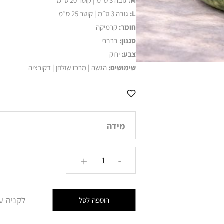
M:
גובה 3 ס״מ | קוטר 20 ס״מ
L:
גובה 3 ס״מ | קוטר 25 ס״מ
חומר:
קרמיקה
סגנון:
ברברי
צבע:
ירוק
שימושים:
הגשה | מרכז שולחן | דקורציה
מידה
כמות
+
-
של
צלחת
קרמיקה
לקניה עם
הוספה לסל
ברברית
AMR