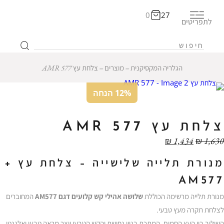
0
27
לתפריטים
הגלריה המקסיקנית
‒
מוצרים
‒
צלחת עץ AMR 577
12% הנחה
צלחת עץ AMR 577
₪
1,434
₪
1,630
מנורת תלייה שלישייה – צלחת עץ +
AM577
מנורת תלייה מרשימה הכוללת
שלושה אהילי קש קלועים דגם AM577
המחוברים
לצלחת תקרה מעץ טבעי.
השילוב בין העץ החמים, המתכת בגוון נחושת והקש הטבעי יוצר מראה טבעי ואלגנטי