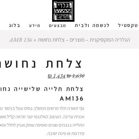
טקסטיל
לנשמה ולבית
בלוג
ש
מבצעים
מידע
הגלריה המקסיקנית
‒
מוצרים
‒
צלחת נחושת + AMR 136
צלחת נחושת + 36
₪
1,434
₪
1,630
צלחת תלייה שלישייה נחו
AM136
גוף תאורה תלוי מרשים המשלב בסיס עגול בגימור נחו
אנכית עדינה. העיצוב האלגנטי יוצר מראה קליל ואוו
התלייה בגבהים שונים מוסיפה עומק ועניין לחלל ומ
מדרגות או פינת ישיבה.