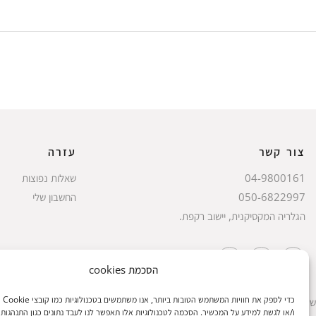
צור קשר
עזרה
04-9800161
שאלות נפוצות
050-6822997
החשבון שלי
הגלריה המקסיקנית, יישוב רקפת.
הסכמת cookies
כדי לספק
שעות הפעילות: ראשון עד חמישי 8 עד 18| שישי 8 עד 15 | שבת 10 עד 17
ו/או לגשת למידע על המכשיר. הסכמה לטכנולוגיות אלו תאפשר לנו לעבד נתונים כגון התנהגות 