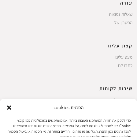
עזרה
שאלות נפוצות
החשבון שלי
קצת עלינו
מעט עלינו
כתבו לנו
שירות לקוחות
החשבון שלי
הסכמת cookies
ביצוע רכישה
פריטים אהובים
כדי לספק את חוויות המשתמש הטובות ביותר, אנו משתמשים בטכנולוגיות כמו קובצי
עגלת קניות
Cookie כדי לאחסן ו/או לגשת למידע על המכשיר. הסכמה לטכנולוגיות אלו תאפשר לנו
לעבד נתונים כגון התנהגות גלישה או מזהים ייחודיים באתר זה. אי הסכמה או ביטול הסכמה
תקנון אתר
עלולים להשפיע לרעה על תכונות ופונקציות מסוימות.