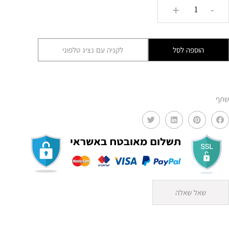
כמות
+
-
של
פעמון
ברזל
הוספה לסל
לקניה עם נציג טלפוני
נחושת
מתכוונן
AMR
שתף
שאל שאלה