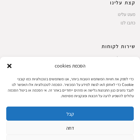
קצת עלינו
מעט עלינו
כתבו לנו
שירות לקוחות
החשבון שלי
הסכמת cookies
ביצוע רכישה
פריטים אהובים
כדי לספק את חוויות המשתמש הטובות ביותר, אנו משתמשים בטכנולוגיות כמו קובצי
עגלת קניות
Cookie כדי לאחסן ו/או לגשת למידע על המכשיר. הסכמה לטכנולוגיות אלו תאפשר לנו
לעבד נתונים כגון התנהגות גלישה או מזהים ייחודיים באתר זה. אי הסכמה או ביטול הסכמה
תקנון אתר
עלולים להשפיע לרעה על תכונות ופונקציות מסוימות.
קבל
שעות הפעילות: ראשון עד חמישי 8 עד 18| שישי 8 עד 15 | שבת 10 עד 17
דחה
© 2023 כל הזכיות שמורות להגלריה
פיתוח: