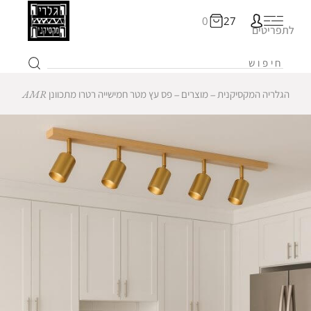
0
27
לתפריטים
הגלריה המקסיקנית
‒
מוצרים
‒
פס עץ מטר חמישייה רטרו מתכוונן AMR