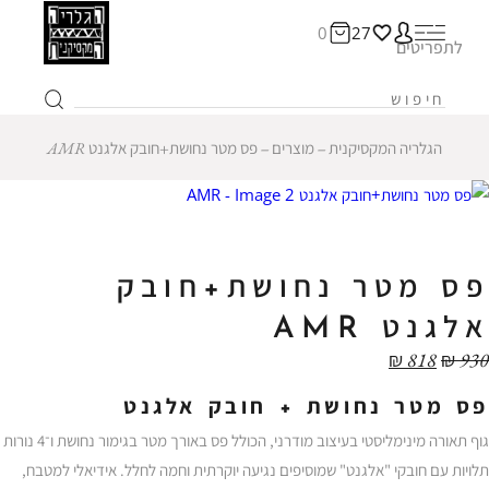
0
27
לתפריטים
הגלריה המקסיקנית
‒
מוצרים
‒
פס מטר נחושת+חובק אלגנט AMR
פס מטר נחושת+חובק
אלגנט AMR
₪
818
₪
930
פס מטר נחושת + חובק אלגנט
גוף תאורה מינימליסטי בעיצוב מודרני, הכולל פס באורך מטר בגימור נחושת ו־4 נורות
תלויות עם חובקי "אלגנט" שמוסיפים נגיעה יוקרתית וחמה לחלל. אידיאלי למטבח,