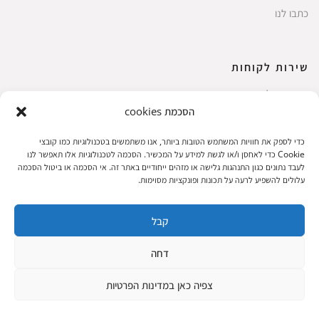
כתבו לנו
שירות לקוחות
החשבון שלי
הסכמת cookies
ביצוע רכישה
פריטים אהובים
כדי לספק את חוויות המשתמש הטובות ביותר, אנו משתמשים בטכנולוגיות כמו קובצי
עגלת קניות
Cookie כדי לאחסן ו/או לגשת למידע על המכשיר. הסכמה לטכנולוגיות אלו תאפשר לנו
לעבד נתונים כגון התנהגות גלישה או מזהים ייחודיים באתר זה. אי הסכמה או ביטול הסכמה
תקנון אתר
עלולים להשפיע לרעה על תכונות ופונקציות מסוימות.
קבל
שעות הפעילות: ראשון עד חמישי 8 עד 18| שישי 8 עד 15 | שבת 10 עד 17
דחה
© 2023 כל הזכיות שמורות להגלריה
פיתוח:
|
צפיה כאן במדינות הפרטיות
המקסיקנית
ThuyGuy