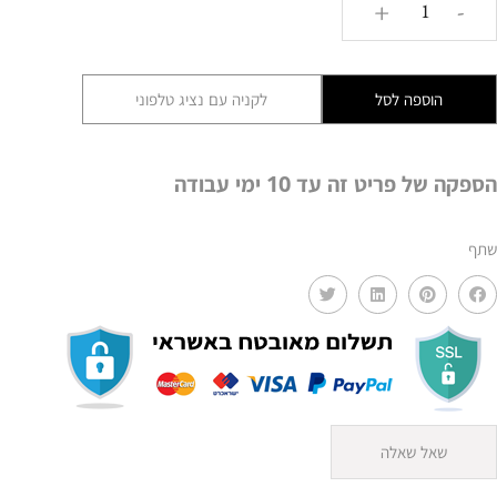
+
-
של
עץ
יוקה
הוספה לסל
לקניה עם נציג טלפוני
דקורטיבי
–
מראה
הספקה של פריט זה עד 10 ימי עבודה
מודרני
נקי
שתף
MMS
שאל שאלה