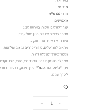
בתחזוקה.
מידות:
גובה:
66 ס"מ
מאפיינים:
ענף דקורטיבי איכותי במראה טבעי.
פריחה כדורית ייחודית בגוון סגול עמוק.
אינו דורש השקיה או תחזוקה.
מתאים לאגרטלים, סידורי פרחים ועיצוב שולחנות.
נשמר לאורך זמן ללא דהייה.
משתלב בסגנון מודרני, סקנדינבי, כפרי, בוהו ויוקרתי
ענף
"ג'ינטיאנה סגול"
מוסיף עומק, צבע ונוכחות ל
לאורך שנים.
כמות
+
-
של