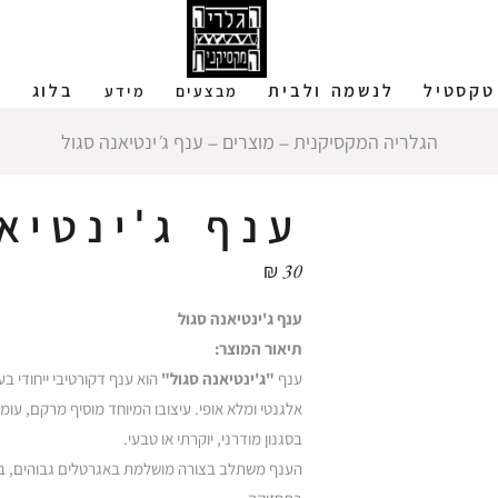
טקסטיל
לנשמה ולבית
בלוג
ש
מבצעים
מידע
הגלריה המקסיקנית
‒
מוצרים
‒
ענף ג'ינטיאנה סגול
ענף ג'ינטיא
₪
30
ענף ג'ינטיאנה סגול
תיאור המוצר:
ענף
"ג'ינטיאנה סגול"
הוא ענף דקורטיבי ייחודי בע
אלגנטי ומלא אופי. עיצובו המיוחד מוסיף מרקם, עומ
בסגנון מודרני, יוקרתי או טבעי.
הענף משתלב בצורה מושלמת באגרטלים גבוהים, בסיד