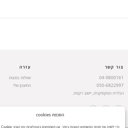
צור קשר
עזרה
04-9800161
שאלות נפוצות
050-6822997
החשבון שלי
הגלריה המקסיקנית, יישוב רקפת.
הסכמת cookies
כדי לספק
שעות הפעילות: ראשון עד חמישי 8 עד 18| שישי 8 עד 15 | שבת 10 עד 17