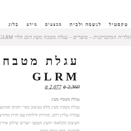
טקסטיל
לנשמה ולבית
בלוג
ש
מבצעים
מידע
גלריה המקסיקנית
‒
מוצרים
‒
עגלת מטבח מעץ דגם הליי GLRM
עגלת מטבח 
GLRM
₪
2,077
₪
2,360
עגלת מטבח מעץ
עגלת מטבח מעץ מלא בעיצוב כפרי חמים ופונקצ
עבודה עליון רחב, מגירות ודלתות עם חזית מחור
העיצוב הקלאסי והעץ הטבעי יוצרים שילוב אידיא
פרובנס, בוהו ושיק טבעי.