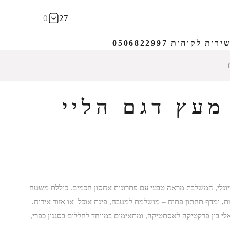
0
27
ירות לקוחות 0506822997
מעץ דגם הליי
יונלי, המשלבת מראה טבעי עם פתרונות אחסון חכמים. כוללת משטח
צת, ומדף תחתון פתוח – מושלמת למטבח, פינת אוכל או אזור אירוח.
לי בין פרקטיקה לאסתטיקה, ומתאימים במיוחד לחללים בסגנון כפרי,