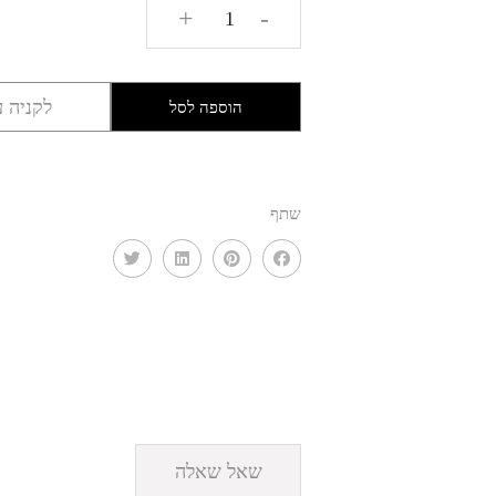
כמות
+
-
של
עגלת
מטבח
לקניה ע
הוספה לסל
מעץ דגם
הליי
GLRM
שתף
שאל שאלה