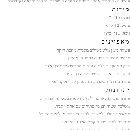
עיצוב, לצד יחידת אחסון תחתונה סגורה השומרת על סדר ומראה נקי בחלל.
מידות
רוחב:
90 ס"מ
עומק:
40 ס"מ
גובה:
210 ס"מ
מאפיינים
עשויה מעץ מלא בשילוב מסגרת מתכת חזקה.
מדפים פתוחים רחבים לתצוגה ואחסון.
ארון תחתון עם דלתות זכוכית מחורצת לאחסון אלגנטי.
מבנה יציב ואיכותי לשימוש לאורך שנים.
עיצוב מודרני המשתלב גם בסגנון כפרי וסקנדינבי.
יתרונות
פתרון מושלם לאחסון ולתצוגת ספרים, כלי נוי וצמחייה.
משלבת שטחי תצוגה פתוחים עם אחסון סגור.
מתאימה לסלון, למשרד, לחדר העבודה או לפינת האוכל.
מוסיפה לחלל מראה קליל, אלגנטי ומעוצב.
איכות בנייה גבוהה עם הקפדה על כל פרט.