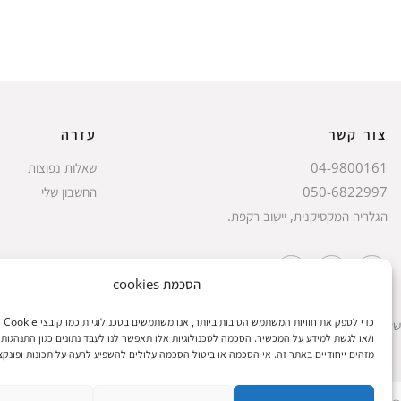
צור קשר
עזרה
04-9800161
שאלות נפוצות
050-6822997
החשבון שלי
הגלריה המקסיקנית, יישוב רקפת.
הסכמת cookies
כדי לספק
שעות הפעילות: ראשון עד חמישי 8 עד 18| שישי 8 עד 15 | שבת 10 עד 17
ו/או לגשת למידע על המכשיר. הסכמה לטכנולוגיות אלו תאפשר לנו לעבד נתונים כגון התנהגות 
מזהים ייחודיים באתר זה. אי הסכמה או ביטול הסכמה עלולים להשפיע לרעה על תכונות ופונקצי