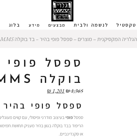
טקסטיל
לנשמה ולבית
בלוג
ש
מבצעים
מידע
הגלריה המקסיקנית
‒
מוצרים
‒
ספסל פופי בהיר – בד בוקלה MMS
ספסל פופי ב
בוקלה MMS
₪
1,201
₪
1,365
ספסל פופי בהיר 
ספסל
פופי
בעיצוב מודרני ופיסולי, עם קווים מעוגלים
הריפוד בבד בוקלה בגוון בהיר מעניק תחושת חמימות
או סקנדינביים.