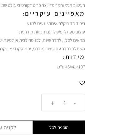
העיצוב הגלי והמרופד יוצר פריט דקורטיבי בולט שמו
מאפיינים עיקריים:
ריפוד בד בוקלה איכותי ונעים למגע
עיצוב מעוגל ופיסולי עם נוכחות מודרנית
מתאים לסלון, לחדר שינה, לכניסה לבית או לפינת י
משתלב נהדר עם עיצוב מודרני, יפני-סקנדי או יוקר
מידות:
107×41×46 ס"מ
כמות
+
-
של
ספסל
פופי
לקניה עם
הוספה לסל
בהיר