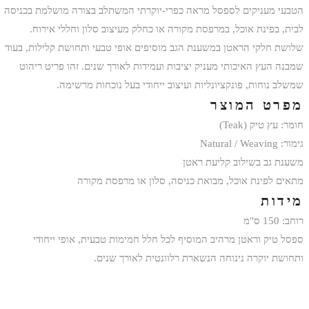
הטבעי מעניקים לספסל מראה כפרי-יוקרתי המשתלב בצורה מושלמת בכניסה
לבית, בפינת אוכל, במרפסת מקורה או כחלק מעיצוב סלון וחללי אירוח.
שלושת חלקי הראטן במשענת הגב מוסיפים אופי טבעי ותחושת קלילות, בעוד
שמבנה העץ האיכותי מעניק יציבות ועמידות לאורך שנים. זהו פריט ריהוט
שמשלב נוחות, פונקציונליות ועיצוב ייחודי בעל נוכחות מרשימה.
מפרט המוצר
חומר: עץ טיק (Teak)
גימור: Natural / Weaving
משענת גב בשילוב קליעת ראטן
מתאים לפינת אוכל, מבואת כניסה, סלון או מרפסת מקורה
מידות
רוחב: 150 ס"מ
ספסל טיק וראטן מרהיב המוסיף לכל חלל חמימות טבעית, אופי ייחודי
ותחושת יוקרה נינוחה הנשארת רלוונטית לאורך שנים.