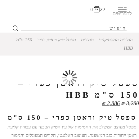
0
27
לתפריטים
הגלריה המקסיקנית
‒
מוצרים
‒
ספסל טיק וראטן כפרי – 150 ס"מ
HBB
12% הנחה
ספסל טיק וראטן כפרי –
150 ס"מ HBB
₪
2,886
₪
3,280
ספסל טיק וראטן כפרי – 150 ס"מ
ספסל מעוצב המשלב את החמימות של עץ הטיק הטבעי עם עבודת קליעת
ראטן ייחודית בגב המשענת. העיצוב האלגנטי, הקווים המעוגלים והגימור