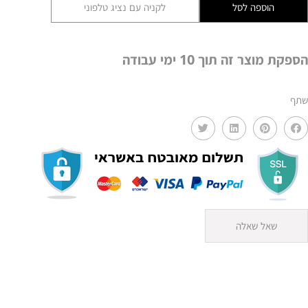
הוספה לסל
לקניה עם נציג טלפוני
ראטן
שלישייה
אובלי
הספקת מוצר זה תוך 10 ימי עבודה
AMR
שתף
שאל שאלה