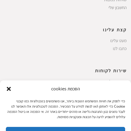
החשבון שלי
קצת עלינו
מעט עלינו
כתבו לנו
שירות לקוחות
החשבון שלי
הסכמת cookies
ביצוע רכישה
פריטים אהובים
כדי לספק את חוויות המשתמש הטובות ביותר, אנו משתמשים בטכנולוגיות כמו קובצי
עגלת קניות
Cookie כדי לאחסן ו/או לגשת למידע על המכשיר. הסכמה לטכנולוגיות אלו תאפשר לנו
לעבד נתונים כגון התנהגות גלישה או מזהים ייחודיים באתר זה. אי הסכמה או ביטול הסכמה
תקנון אתר
עלולים להשפיע לרעה על תכונות ופונקציות מסוימות.