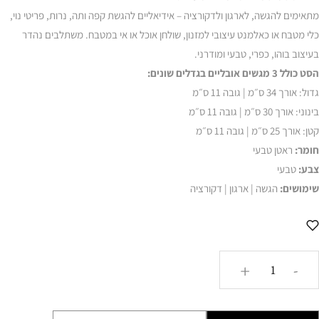
מתאימים להגשה, לארגון ולדקורציה – אידיאליים להגשת קפה ותה, נרות, פריטי נוי,
כלי מטבח או כאלמנט עיצובי למזנון, שולחן אוכל או אי במטבח. משתלבים נהדר
בעיצוב בוהו, כפרי, טבעי ומודרני.
הסט כולל 3 מגשים אובליים בגדלים שונים:
גדול: אורך 34 ס״מ | גובה 11 ס״מ
בינוני: אורך 30 ס״מ | גובה 11 ס״מ
קטן: אורך 25 ס״מ | גובה 11 ס״מ
חומר:
ראטן טבעי
צבע:
טבעי
שימושים:
הגשה | ארגון | דקורציה
כמות
+
-
של
סט
מגשים