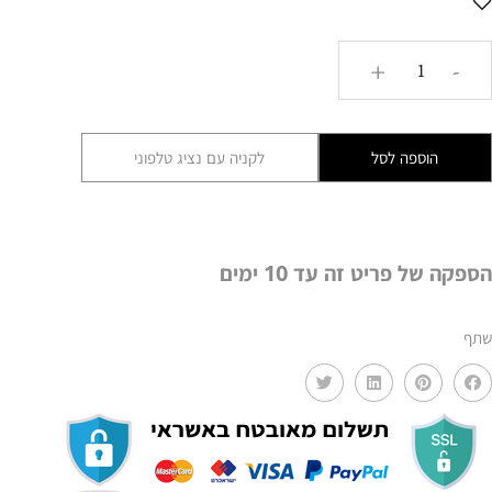
כמות
+
-
של
סביבון
עץ
הוספה לסל
לקניה עם נציג טלפוני
דקורטיבי
דגם
דורנגו
AMR
הספקה של פריט זה עד 10 ימים
שתף