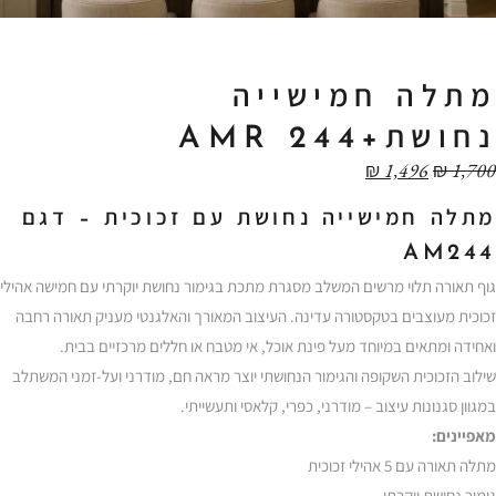
מתלה חמישייה
נחושת+AMR 244
₪
1,496
₪
1,700
מתלה חמישייה נחושת עם זכוכית – דגם
AM244
גוף תאורה תלוי מרשים המשלב מסגרת מתכת בגימור נחושת יוקרתי עם חמישה אהילי
זכוכית מעוצבים בטקסטורה עדינה. העיצוב המאורך והאלגנטי מעניק תאורה רחבה
ואחידה ומתאים במיוחד מעל פינת אוכל, אי מטבח או חללים מרכזיים בבית.
שילוב הזכוכית השקופה והגימור הנחושתי יוצר מראה חם, מודרני ועל-זמני המשתלב
במגוון סגנונות עיצוב – מודרני, כפרי, קלאסי ותעשייתי.
מאפיינים:
מתלה תאורה עם 5 אהילי זכוכית
גימור נחושת יוקרתי