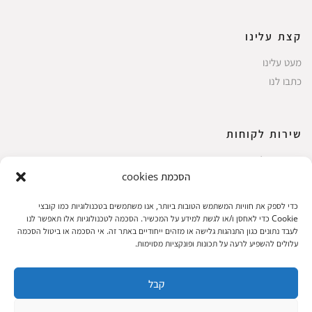
קצת עלינו
מעט עלינו
כתבו לנו
שירות לקוחות
החשבון שלי
הסכמת cookies
ביצוע רכישה
פריטים אהובים
כדי לספק את חוויות המשתמש הטובות ביותר, אנו משתמשים בטכנולוגיות כמו קובצי
עגלת קניות
Cookie כדי לאחסן ו/או לגשת למידע על המכשיר. הסכמה לטכנולוגיות אלו תאפשר לנו
לעבד נתונים כגון התנהגות גלישה או מזהים ייחודיים באתר זה. אי הסכמה או ביטול הסכמה
תקנון אתר
עלולים להשפיע לרעה על תכונות ופונקציות מסוימות.
קבל
שעות הפעילות: ראשון עד חמישי 8 עד 18| שישי 8 עד 15 | שבת 10 עד 17