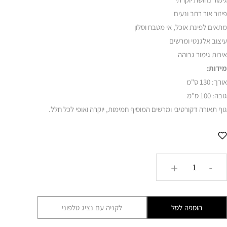
פיזור אור רחב ונעים
מתאים לפינת אוכל, אי מטבח וסלון
עיצוב אלגנטי ומרשים
איכות גימור גבוהה
מידות:
אורך: 130 ס"מ
גובה: 100 ס"מ
גוף תאורה דקורטיבי ומרשים המוסיף חמימות, יוקרה ואופי לכל חלל.
כמות
+
-
של
מתלה
חמישייה
הוספה לסל
לקניה עם נציג טלפוני
נחושת+AMR