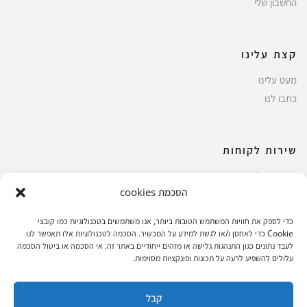
החשבון שלי
קצת עלינו
מעט עלינו
כתבו לנו
שירות לקוחות
החשבון שלי
הסכמת cookies
ביצוע רכישה
פריטים אהובים
כדי לספק את חוויות המשתמש הטובות ביותר, אנו משתמשים בטכנולוגיות כמו קובצי
עגלת קניות
Cookie כדי לאחסן ו/או לגשת למידע על המכשיר. הסכמה לטכנולוגיות אלו תאפשר לנו
לעבד נתונים כגון התנהגות גלישה או מזהים ייחודיים באתר זה. אי הסכמה או ביטול הסכמה
תקנון אתר
עלולים להשפיע לרעה על תכונות ופונקציות מסוימות.
קבל