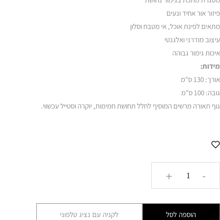
פיזור אור אחיד ונעים
מתאים לפינת אוכל, אי מטבח וסלון
עיצוב מודרני ואלגנטי
איכות גימור גבוהה
מידות:
אורך: 130 ס"מ
גובה: 100 ס"מ
גוף תאורה מרשים המוסיף לחלל תחושת חמימות, יוקרה וסטייל עכשווי.
כמות
+
-
של
מתלה
חמישייה
הוספה לסל
לקניה עם נציג טלפוני