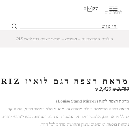
0
27
לתפריטים
הגלריה המקסיקנית
‒
מוצרים
‒
מראת רצפה דגם לואיז RIZ
12% הנחה
מראת רצפה דגם לואיז RIZ
₪
2,420
₪
2,750
מראת רצפה לואיז (Louise Stand Mirror)
מראת רצפה מרשימה בעלת מסגרת עץ מהגוני מלא בגימור טבעי, המעניקה
לחלל מראה חם, אלגנטי ויוקרתי. המסגרת הרחבה והעיצוב הכפרי־טבעי יוצרים
נוכחות בולטת ומוסיפים עומק ותחושת מרחב לכל חדר.