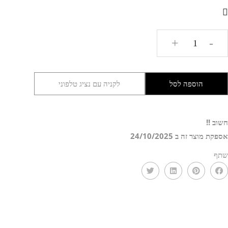
כמות
+
-
של
מראת
רצפה
הוספה לסל
לקניה עם נציג טלפוני
דגם
לואיז
RIZ
חשוב !!
אספקת מוצר זה ב 24/10/2025
שתף