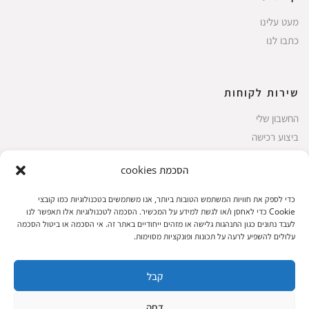
מעט עלינו
כתבו לנו
שירות לקוחות
החשבון שלי
ביצוע רכישה
פריטים אהובים
הסכמת cookies
עגלת קניות
תקנון אתר
כדי לספק את חוויות המשתמש הטובות ביותר, אנו משתמשים בטכנולוגיות כמו קובצי
Cookie כדי לאחסן ו/או לגשת למידע על המכשיר. הסכמה לטכנולוגיות אלו תאפשר לנו
לעבד נתונים כגון התנהגות גלישה או מזהים ייחודיים באתר זה. אי הסכמה או ביטול הסכמה
עלולים להשפיע לרעה על תכונות ופונקציות מסוימות.
שעות הפעילות: ראשון עד חמישי 8 עד 18| שישי 8 עד 15 | שבת 10 עד 17
קבל
© 2023 כל הזכיות שמורות להגלריה
פיתוח:
|
דחה