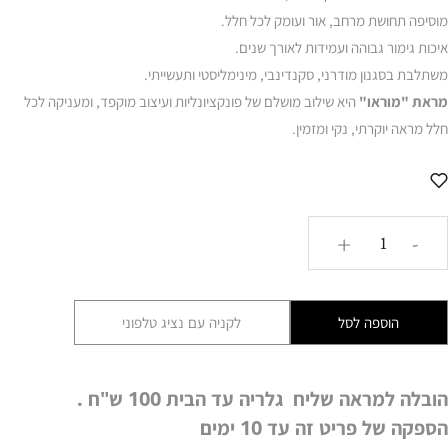
מוסיפה תחושת מרחב, אור ועומק לכל חלל.
איכות גימור גבוהה ועמידות לאורך שנים.
משתלבת בסגנון מודרני, סקנדינבי, מינימליסטי ותעשייתי.
מראת "מוראו"
היא שילוב מושלם של פונקציונליות ועיצוב מוקפד, ומעניקה לכל
חלל מראה יוקרתי, נקי ומזמין.
כמות
+
-
של
מראת
"מוראו"
הוספה לסל
לקניה עם נציג טלפוני
–
חצי
עגולה
הובלה למראה שליח גלריה עד הבית 100 ש"ח .
|
הספקה של פריט זה עד 10 ימים
שחור