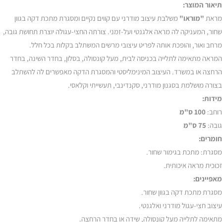
תיאור המוצר:
מראת
"מוראו"
משלבת עיצוב מודרני עם קווים נקיים ומסגרת מתכת דקה בגוון
שחור, המעניקה לה מראה אלגנטי ועל-זמני. צורתה החצי-עגולה יוצרת תחושת גובה,
מרחב ואור, והופכת אותה לפריט עיצובי מרשים המשתלב בקלות בכל חלל.
המראה מתאימה לתלייה בכניסה לבית, מעל קונסולה, בסלון, בחדר השינה, בחדר
הרחצה או במשרד. העיצוב המינימליסטי והמסגרת הדקה מאפשרים לה להשתלב
בצורה מושלמת בסגנון מודרני, סקנדינבי, תעשייתי וקלאסי.
מידות:
רוחב:
100 ס"מ
גובה:
75 ס"מ
חומרים:
מסגרת: מתכת בגימור שחור.
זכוכית מראה איכותית.
מאפיינים:
מסגרת מתכת דקה בגוון שחור.
עיצוב חצי-עגול מודרני ואלגנטי.
מתאימה לתלייה מעל קונסולה, שידה או בחדר הרחצה.