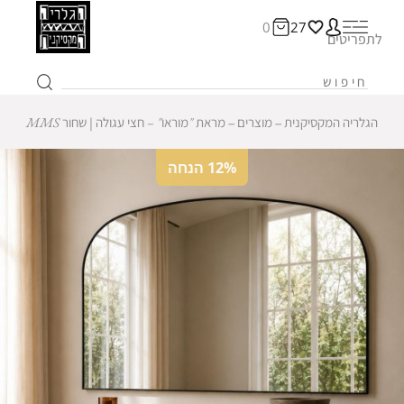
0
27
לתפריטים
הגלריה המקסיקנית
‒
מוצרים
‒
מראת "מוראו" – חצי עגולה | שחור MMS
12% הנחה