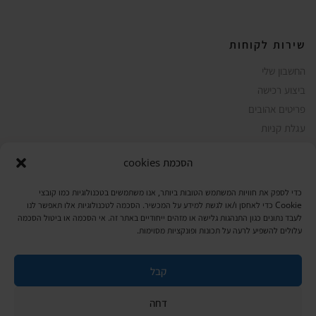
שירות לקוחות
החשבון שלי
ביצוע רכישה
פריטים אהובים
עגלת קניות
תקנון אתר
הסכמת cookies
כדי לספק את חוויות המשתמש הטובות ביותר, אנו משתמשים בטכנולוגיות כמו קובצי
Cookie כדי לאחסן ו/או לגשת למידע על המכשיר. הסכמה לטכנולוגיות אלו תאפשר לנו
שעות הפעילות: ראשון עד חמישי 8 עד 18| שישי 8 עד 15 | שבת 10 עד 17
לעבד נתונים כגון התנהגות גלישה או מזהים ייחודיים באתר זה. אי הסכמה או ביטול הסכמה
עלולים להשפיע לרעה על תכונות ופונקציות מסוימות.
© 2023 כל הזכיות שמורות להגלריה
פיתוח:
|
המקסיקנית
ThuyGuy
קבל
דחה