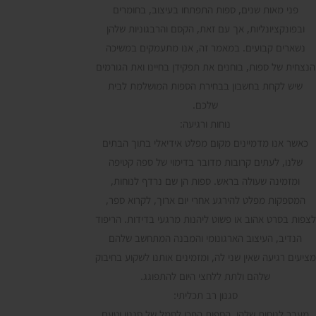
פני מאות שנים, ספות התפתחו בעיצוב, בחומרים
ובפונקציונליות, אך עם זאת, הקסם והרבגוניות שלהן
נשארים קבועים. במאמר זה, אנו מתעמקים במשיכה
הנצחית של ספות, בוחנים את תפקידן בחיינו ואת הגורמים
שיש לקחת בחשבון בבחירת הספות המושלמת לבית
שלכם.
נוחות ורגיעה:
כאשר אנו מדמיינים מקום מפלט אידיאלי בתוך הבתים
שלנו, לעתים קרובות מדובר בדימוי של ספה קטיפה
ומזמינה שעולה בראש. ספות הן שם נרדף לנוחות,
המספקות מפלט להירגע אחרי יום ארוך, לקרוא ספר,
לצפות בסרט אהוב או פשוט ליהנות מרגעי בדידות. הריפוד
הנדיב, העיצוב הארגונומי והמבנה המתחשב שלהם
מציעים רגיעה שאין שני לה, ומזמינים אותנו לשקוע בחיבוק
שלהם ולתת ללחצי היום להתפוגג.
סגנון רב תכליתי:
מעבר לנוחות שלהן, הספות הפכו לסמל של סגנון וטעם