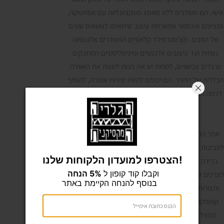
אישי. הם משלבים ללא מאמץ פונקציונליות עם אסתטיקה,
ומציעים אינספור אפשרויות עיצוב שיתאימו לנושאים שונים
של הפנים. מצ'סטרפילד קלאסיים המשדרים אלגנטיות
נצחית ועד עיצובים אלגנטיים ומינימליסטיים המחבקים
טרנדים עכשוויים, לספות יש את הכוח לשנות את האווירה
הכללית של החדר. הם יכולים להיות יצירות אמירה, להוסיף
דרמה ואופי, או להשתלב בצורה חלקה ברקע, וליצור חלל
הרמוני המשלים את העיצוב הקיים.
מותאם לכל חלל:
אחד ההיבטים המדהימים של ספות הוא ההתאמה שלהן
לסביבות מגורים מגוונות. בין אם אתם גרים בבית מרווח או
הצטרפו למועדון הלקוחות שלנו!
בדירה קומפקטית, ישנה ספה המתאימה באופן מושלם
וקבלו קוד קופון ל
5% הנחה
לצרכים שלכם. היצרנים מציעים כעת מגוון רחב של גדלים
בנוסף להנחה הקיימת באתר
ותצורות, כולל ספות חתוכות, מושבי אהבה, ודו-מושבים
קומפקטיים, מה שמבטיח שכל סנטימטר מהחלל שלכם
מנוצל בצורה מיטבית. יתרה מכך, עיצובים מודולריים