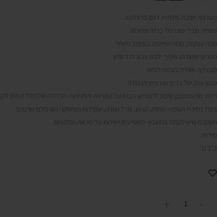
מערכת ישיבה פינתית דגם ברצלונה
עשוייה מבד עם רגלי ברזל שחורות
ספה ענקית, נוחה ויפייפיה בעיצוב מיוחד
הפריט שישדרג ויוסיף לכם צבע לכל סלון
מעניקה אווירה נעימה לבית
מגוון ענק של בדים וצבעים לבחירה
רהיט נוח ומסוגנן שיכול להשפיע רבות על המראה והתחושה הכללית של חלל הסלון לכן
בעת בחירת הספה- נוחות, סגנון, גודל וצורה, עמידות ותחזוקה הם כולם גורמים
חשובים שיש לקחת בחשבון- משפיעים ישירות על מראה הסלונים!
מידות:
2*3 מ'
כמות
+
-
של