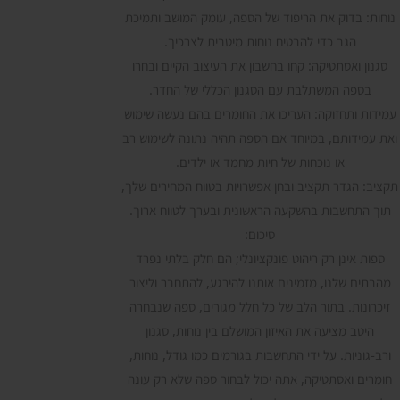
נוחות: בדוק את הריפוד של הספה, עומק המושב ותמיכת
הגב כדי להבטיח נוחות מיטבית לצרכיך.
סגנון ואסתטיקה: קחו בחשבון את העיצוב הקיים ובחרו
בספה המשתלבת עם הסגנון הכללי של החדר.
עמידות ותחזוקה: העריכו את החומרים בהם נעשה שימוש
ואת עמידותם, במיוחד אם הספה תהיה נתונה לשימוש רב
או נוכחות של חיות מחמד או ילדים.
תקציב: הגדר תקציב ובחן אפשרויות בטווח המחירים שלך,
תוך התחשבות בהשקעה הראשונית ובערך לטווח ארוך.
סיכום:
ספות אינן רק ריהוט פונקציונלי; הם חלק בלתי נפרד
מהבתים שלנו, מזמינים אותנו להירגע, להתחבר וליצור
זיכרונות. בתור הלב של כל חלל מגורים, ספה שנבחרה
היטב מציעה את האיזון המושלם בין נוחות, סגנון
ורב-גוניות. על ידי התחשבות בגורמים כמו גודל, נוחות,
חומרים ואסתטיקה, אתה יכול לבחור ספה שלא רק עונה