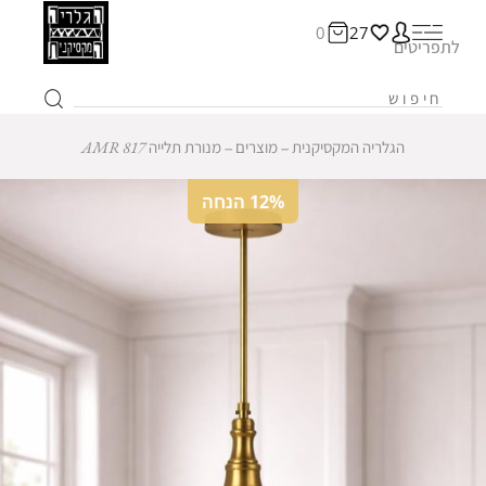
0
27
לתפריטים
הגלריה המקסיקנית
‒
מוצרים
‒
מנורת תלייה AMR 817
12% הנחה