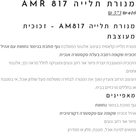
מנורת תלייה AMR 817
₪
373
₪
410
מנורת
תלייה
AM817 –
זכוכית
מעוצבת
מנורת
תלייה
קלאסית
בעיצוב
אלגנטי
המשלבת
גוף
מתכת
בגימור
נחושת
עם
אהיל
זכוכית
שקופה
רחבה
בעלת
טקסטורה
אנכית
.
הזכוכית
המעוצבת
יוצרת
פיזור
אור
רחב
ונעים
ומעניקה
לחלל
מראה
נקי,
אלגנטי
וחמים.
העיצוב
הרחב
והעדין
הופך
את
המנורה
לבחירה
מושלמת
מעל
שולחן
אוכל,
אי
במטבח
או
בחללים
מרכזיים
בבית.
מאפיינים
גוף
מתכת
בגימור
נחושת
אהיל
זכוכית
שקופה
עם
טקסטורה
דקורטיבית
פיזור
אור
רחב
ונעים
מתאים
לפינת
אוכל,
מטבח,
סלון
או
מסדרון