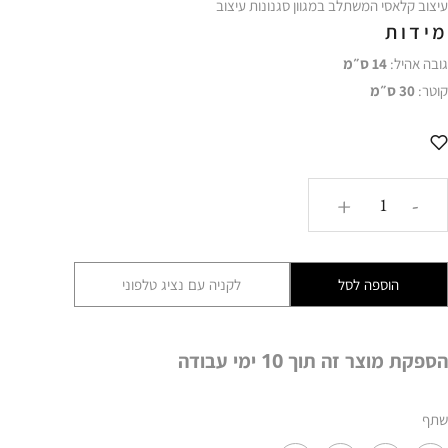
עיצוב
קלאסי
המשתלב
במגוון
סגנונות
עיצוב
מידות
גובה
אהיל:
14
ס״מ
קוטר:
30
ס״מ
כמות
+
-
של
מנורת
תלייה
הוספה לסל
לקניה עם נציג טלפוני
AMR
817
הספקת מוצר זה תוך 10 ימי עבודה
שתף