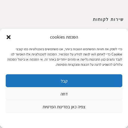
שירות לקוחות
החשבון שלי
הסכמת cookies
ביצוע רכישה
פריטים אהובים
כדי לספק את חוויות המשתמש הטובות ביותר, אנו משתמשים בטכנולוגיות כמו קובצי
עגלת קניות
Cookie כדי לאחסן ו/או לגשת למידע על המכשיר. הסכמה לטכנולוגיות אלו תאפשר לנו
לעבד נתונים כגון התנהגות גלישה או מזהים ייחודיים באתר זה. אי הסכמה או ביטול הסכמה
תקנון אתר
עלולים להשפיע לרעה על תכונות ופונקציות מסוימות.
קבל
שעות הפעילות: ראשון עד חמישי 8 עד 18| שישי 8 עד 15 | שבת 10 עד 17
דחה
© 2023 כל הזכיות שמורות להגלריה
פיתוח:
|
צפיה כאן במדינות הפרטיות
המקסיקנית
ThuyGuy