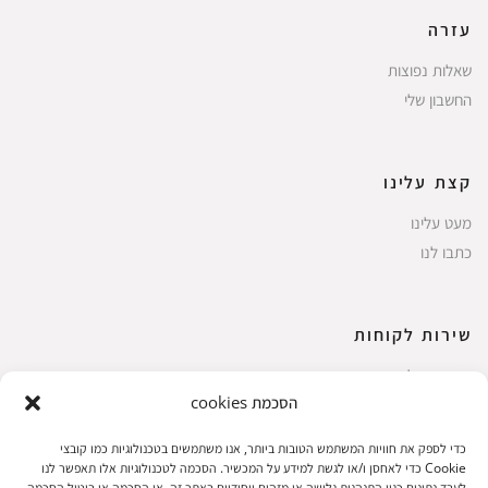
עזרה
שאלות נפוצות
החשבון שלי
קצת עלינו
מעט עלינו
כתבו לנו
שירות לקוחות
החשבון שלי
הסכמת cookies
ביצוע רכישה
פריטים אהובים
כדי לספק את חוויות המשתמש הטובות ביותר, אנו משתמשים בטכנולוגיות כמו קובצי
עגלת קניות
Cookie כדי לאחסן ו/או לגשת למידע על המכשיר. הסכמה לטכנולוגיות אלו תאפשר לנו
לעבד נתונים כגון התנהגות גלישה או מזהים ייחודיים באתר זה. אי הסכמה או ביטול הסכמה