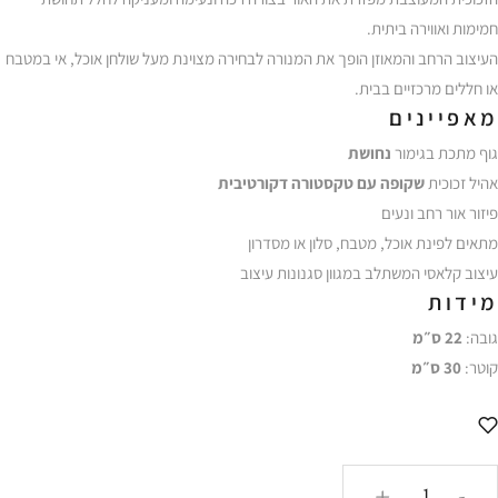
חמימות
ואווירה
ביתית.
העיצוב
הרחב
והמאוזן
הופך
את
המנורה
לבחירה
מצוינת
מעל
שולחן
אוכל,
אי
במטבח
או
חללים
מרכזיים
בבית.
מאפיינים
גוף
מתכת
בגימור
נחושת
אהיל
זכוכית
שקופה
עם
טקסטורה
דקורטיבית
פיזור
אור
רחב
ונעים
מתאים
לפינת
אוכל,
מטבח,
סלון
או
מסדרון
עיצוב
קלאסי
המשתלב
במגוון
סגנונות
עיצוב
מידות
גובה:
22
ס״מ
קוטר:
30
ס״מ
כמות
+
-