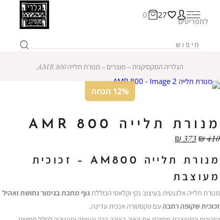
0
27
לתפריטים
הגלריה המקסיקנית
‒
מוצרים
‒
מנורת תלייה AMR 800
12% הנחה
מנורת תלייה AMR 800
₪
373
₪
410
מנורת
תלייה
AM800 –
זכוכית
מעוצבת
מנורת
תלייה
אלגנטית
בעיצוב
נקי
וקלאסי
הכוללת
גוף
מתכת
בגימור
נחושת
ואהיל
זכוכית
שקופה
רחבה
עם
טקסטורה
אנכית
עדינה.
הזכוכית
המעוצבת
מפזרת
את
האור
בצורה
רכה
ונעימה
ומעניקה
לחלל
תחושת