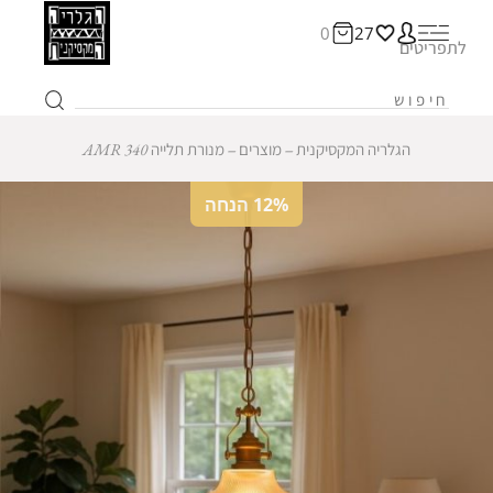
0
27
לתפריטים
הגלריה המקסיקנית
‒
מוצרים
‒
מנורת תלייה AMR 340
12% הנחה