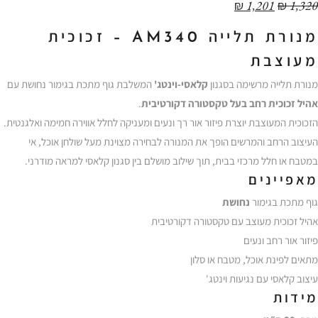
₪
1,201
₪
1,320
מנורת
תלייה
AM340 –
זכוכית
מעוצבת
מנורת
תלייה
מרשימה
בסגנון
קלאסי-
וינטג'
המשלבת
גוף
מתכת
בגימור
נחושת
עם
אהיל
זכוכית
רחב
בעל
טקסטורה
דקורטיבית
.
הזכוכית
המעוצבת
יוצרת
פיזור
אור
רך
ונעים
ומעניקה
לחלל
אווירה
חמימה
ואלגנטית.
העיצוב
הרחב
והמרשים
הופך
את
המנורה
לבחירה
מצוינת
מעל
שולחן
אוכל,
אי
במטבח
או
חלל
מרכזי
בבית,
תוך
שילוב
מושלם
בין
סגנון
קלאסי
למראה
מודרני.
מאפיינים
גוף
מתכת
בגימור
נחושת
אהיל
זכוכית
מעוצב
עם
טקסטורה
דקורטיבית
פיזור
אור
רחב
ונעים
מתאים
לפינת
אוכל,
מטבח
או
סלון
עיצוב
קלאסי
עם
נגיעות
וינטג'
מידות