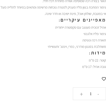
האור בצורה רכה שמוסיפה אווירה מיוחדת לכל חלל.
גימור המתכת בגוון פליז מעניק למנורה נוכחות מרשימה ומתאים במיוחד לתלייה מעל
אי במטבח, שולחן אוכל, פינת ישיבה או חדר שינה.
מאפיינים עיקריים:
אהיל זכוכית מעוצב עם טקסטורה ייחודית
גימור פליז אלגנטי
תאורה רכה ונעימה
משתלבת בסגנון מודרני, כפרי, וינטג’ ותעשייתי
מידות:
קוטר: 22 ס"מ
גובה אהיל: 17 ס"מ
כמות
+
-
של
מנורת