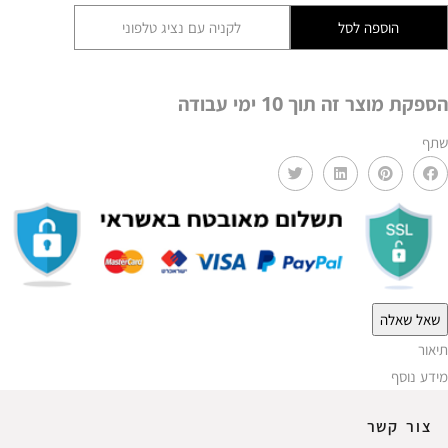
תלייה
הוספה לסל
לקניה עם נציג טלפוני
זכוכית
AMR
139
הספקת מוצר זה תוך 10 ימי עבודה
שתף
שאל שאלה
תיאור
מידע נוסף
צור קשר