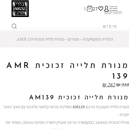
0
27
לתפריטים
הגלריה המקסיקנית
‒
מוצרים
‒
מנורת תלייה זכוכית AMR 139
12% הנחה
מנורת תלייה זכוכית AMR
139
₪
282
₪
310
מנורת תלייה זכוכית AM139
מנורת תלייה מעוצבת מדגם
AM139
משלבת מראה קלאסי-אלגנטי עם טאץ’ וינטג’
יוקרתי.
אהיל הזכוכית המעוצב בטקסטורה עדינה מעניק תאורה חמימה ונעימה, ומפזר את