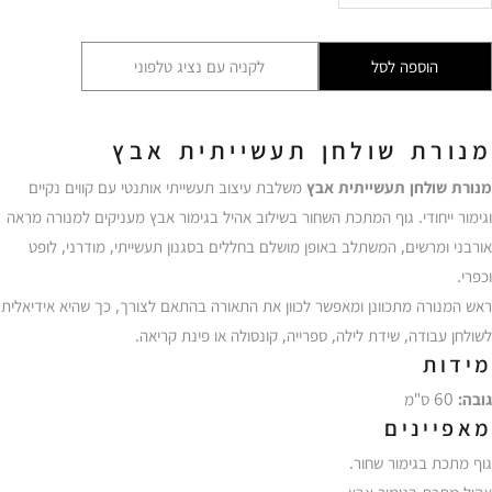
מנורת
שולחן
הוספה לסל
לקניה עם נציג טלפוני
תעשייתית
אבץ
EZG
מנורת שולחן תעשייתית אבץ
מנורת שולחן תעשייתית אבץ
משלבת עיצוב תעשייתי אותנטי עם קווים נקיים
וגימור ייחודי. גוף המתכת השחור בשילוב אהיל בגימור אבץ מעניקים למנורה מראה
אורבני ומרשים, המשתלב באופן מושלם בחללים בסגנון תעשייתי, מודרני, לופט
וכפרי.
ראש המנורה מתכוונן ומאפשר לכוון את התאורה בהתאם לצורך, כך שהיא אידיאלית
לשולחן עבודה, שידת לילה, ספרייה, קונסולה או פינת קריאה.
מידות
גובה:
60 ס"מ
מאפיינים
גוף מתכת בגימור שחור.