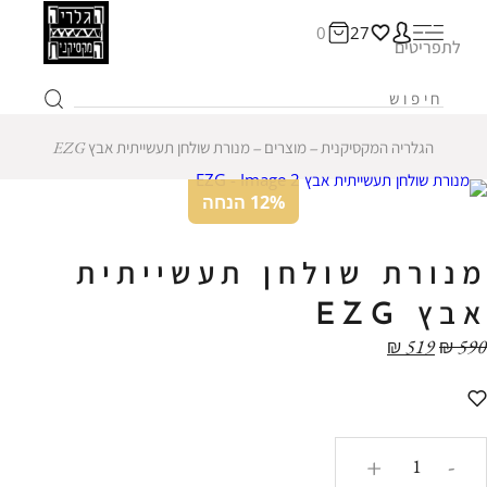
0
27
לתפריטים
הגלריה המקסיקנית
‒
מוצרים
‒
מנורת שולחן תעשייתית אבץ EZG
12% הנחה
מנורת שולחן תעשייתית
אבץ EZG
₪
519
₪
590
כמות
+
-
של