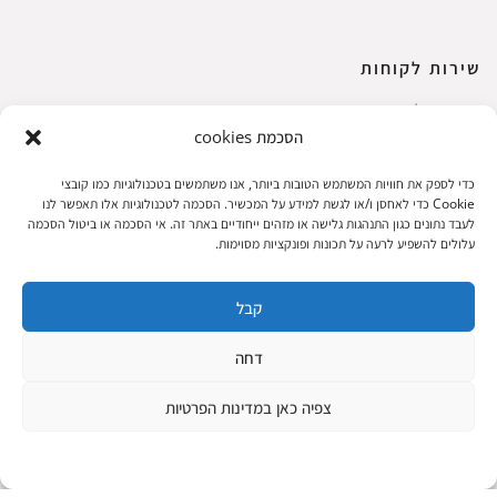
שירות לקוחות
החשבון שלי
הסכמת cookies
ביצוע רכישה
פריטים אהובים
כדי לספק את חוויות המשתמש הטובות ביותר, אנו משתמשים בטכנולוגיות כמו קובצי
עגלת קניות
Cookie כדי לאחסן ו/או לגשת למידע על המכשיר. הסכמה לטכנולוגיות אלו תאפשר לנו
לעבד נתונים כגון התנהגות גלישה או מזהים ייחודיים באתר זה. אי הסכמה או ביטול הסכמה
תקנון אתר
עלולים להשפיע לרעה על תכונות ופונקציות מסוימות.
קבל
שעות הפעילות: ראשון עד חמישי 8 עד 18| שישי 8 עד 15 | שבת 10 עד 17
דחה
© 2023 כל הזכיות שמורות להגלריה
פיתוח:
|
צפיה כאן במדינות הפרטיות
המקסיקנית
ThuyGuy