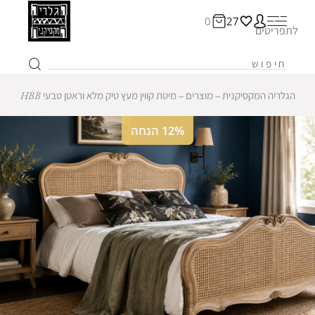
0
27
לתפריטים
הגלריה המקסיקנית
‒
מוצרים
‒
מיטת קווין מעץ טיק מלא וראטן טבעי HBB
12% הנחה