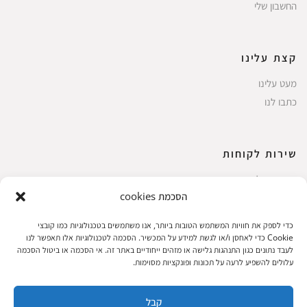
החשבון שלי
קצת עלינו
מעט עלינו
כתבו לנו
שירות לקוחות
החשבון שלי
הסכמת cookies
ביצוע רכישה
פריטים אהובים
כדי לספק את חוויות המשתמש הטובות ביותר, אנו משתמשים בטכנולוגיות כמו קובצי
עגלת קניות
Cookie כדי לאחסן ו/או לגשת למידע על המכשיר. הסכמה לטכנולוגיות אלו תאפשר לנו
לעבד נתונים כגון התנהגות גלישה או מזהים ייחודיים באתר זה. אי הסכמה או ביטול הסכמה
תקנון אתר
עלולים להשפיע לרעה על תכונות ופונקציות מסוימות.
קבל