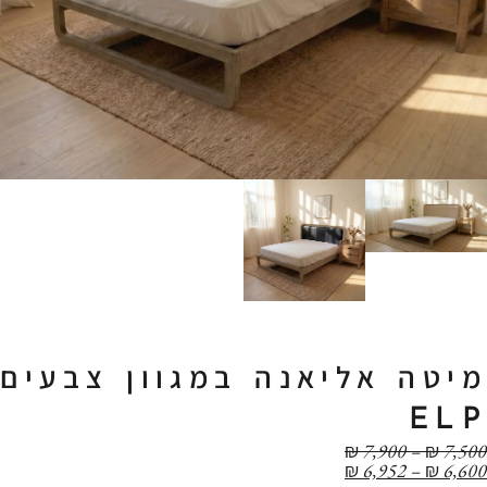
מיטה אליאנה במגוון צבעים
ELP
טווח
₪
7,900
–
₪
7,500
טווח
מחירים:
₪
6,952
–
₪
6,600