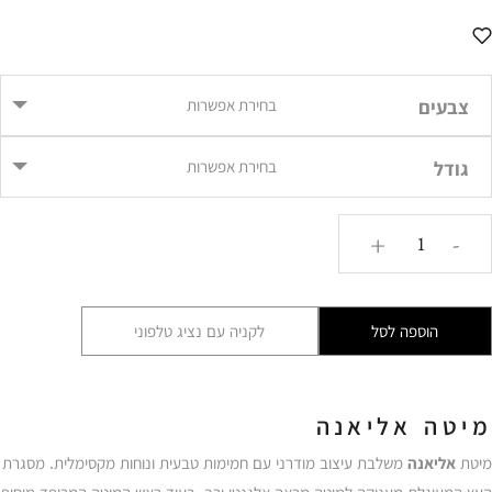
מחירים:
עד
עד
צבעים
בחירת אפשרות
גודל
בחירת אפשרות
כמות
+
-
של
מיטה
אליאנה
הוספה לסל
לקניה עם נציג טלפוני
במגוון
צבעים
ELP
מיטה אליאנה
מיטת
אליאנה
משלבת עיצוב מודרני עם חמימות טבעית ונוחות מקסימלית. מסגרת