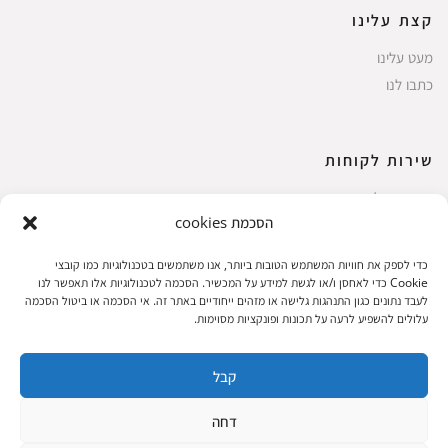
קצת עלינו
מעט עלינו
כתבו לנו
שירות לקוחות
החשבון שלי
הסכמת cookies
ביצוע רכישה
פריטים אהובים
כדי לספק את חוויות המשתמש הטובות ביותר, אנו משתמשים בטכנולוגיות כמו קובצי
עגלת קניות
Cookie כדי לאחסן ו/או לגשת למידע על המכשיר. הסכמה לטכנולוגיות אלו תאפשר לנו
לעבד נתונים כגון התנהגות גלישה או מזהים ייחודיים באתר זה. אי הסכמה או ביטול הסכמה
תקנון אתר
עלולים להשפיע לרעה על תכונות ופונקציות מסוימות.
קבל
שעות הפעילות: ראשון עד חמישי 8 עד 18| שישי 8 עד 15 | שבת 10 עד 17
דחה