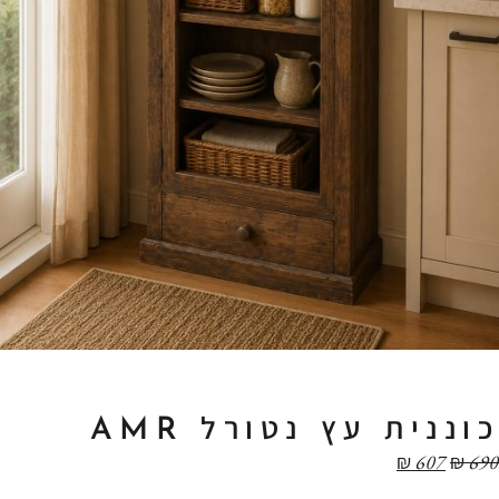
כוננית עץ נטורל AMR
₪
607
₪
690