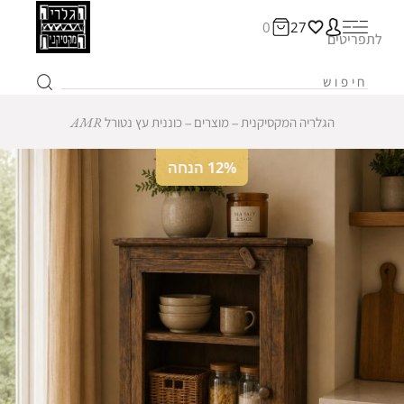
0
27
לתפריטים
הגלריה המקסיקנית
‒
מוצרים
‒
כוננית עץ נטורל AMR
12% הנחה