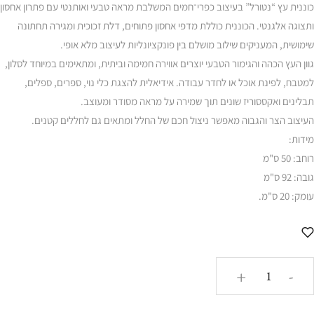
כוננית עץ “נטורל” בעיצוב כפרי־חמים המשלבת מראה טבעי ואותנטי עם פתרון אחסון
ותצוגה אלגנטי. הכוננית כוללת מדפי אחסון פתוחים, דלת זכוכית ומגירה תחתונה
שימושית, המעניקים שילוב מושלם בין פונקציונליות לעיצוב מלא אופי.
גוון העץ הכהה והגימור הטבעי יוצרים אווירה חמימה וביתית, ומתאימים במיוחד לסלון,
למטבח, לפינת אוכל או לחדר עבודה. אידיאלית להצגת כלי נוי, ספרים, ספלים,
תבלינים ואקססוריז שונים תוך שמירה על מראה מסודר ומעוצב.
העיצוב הצר והגבוה מאפשר ניצול חכם של החלל ומתאים גם לחללים קטנים.
מידות:
רוחב: 50 ס"מ
גובה: 92 ס"מ
עומק: 20 ס"מ.
כמות
+
-
של
כוננית