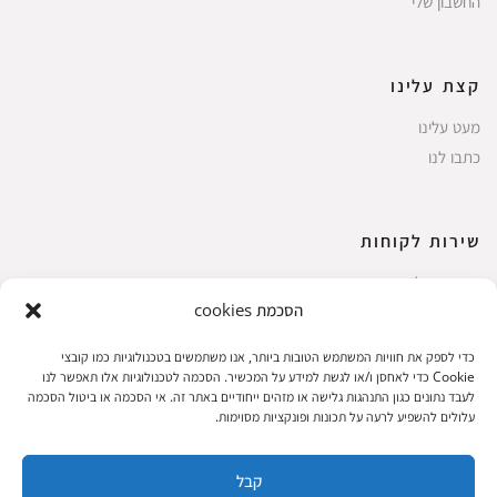
החשבון שלי
קצת עלינו
מעט עלינו
כתבו לנו
שירות לקוחות
החשבון שלי
הסכמת cookies
ביצוע רכישה
פריטים אהובים
כדי לספק את חוויות המשתמש הטובות ביותר, אנו משתמשים בטכנולוגיות כמו קובצי
עגלת קניות
Cookie כדי לאחסן ו/או לגשת למידע על המכשיר. הסכמה לטכנולוגיות אלו תאפשר לנו
לעבד נתונים כגון התנהגות גלישה או מזהים ייחודיים באתר זה. אי הסכמה או ביטול הסכמה
תקנון אתר
עלולים להשפיע לרעה על תכונות ופונקציות מסוימות.
קבל