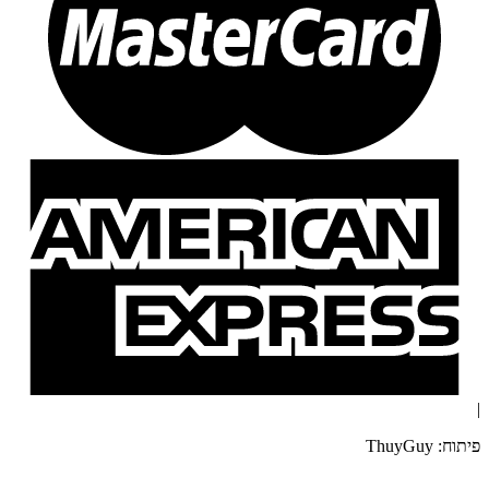
|
פיתוח: ThuyGuy