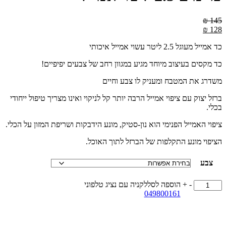
₪
145
₪
128
כד אמייל מעוגל 2.5 ליטר עשוי אמייל איכותי
כד מקסים בעיצוב מיוחד מגיע במגוון רחב של צבעים יפיפיים!
משדרג את המטבח ומעניק לו צבע וחיים
ברזל יצוק עם ציפוי אמייל הרבה יותר קל לניקוי ואינו מצריך טיפול ייחודי
בכלי.
ציפוי האמייל הפנימי הוא נון-סטיק, מונע הידבקות ושריפת המזון על הכלי.
הציפוי מונע התקלפות של הברזל לתוך האוכל.
צבע
כמות
-
+
הוספה לסל
לקניה עם נציג טלפוני
של
049800161
כד
מים
2.5