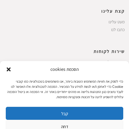
קצת עלינו
מעט עלינו
כתבו לנו
שירות לקוחות
החשבון שלי
הסכמת cookies
ביצוע רכישה
פריטים אהובים
כדי לספק את חוויות המשתמש הטובות ביותר, אנו משתמשים בטכנולוגיות כמו קובצי
עגלת קניות
Cookie כדי לאחסן ו/או לגשת למידע על המכשיר. הסכמה לטכנולוגיות אלו תאפשר לנו
לעבד נתונים כגון התנהגות גלישה או מזהים ייחודיים באתר זה. אי הסכמה או ביטול הסכמה
תקנון אתר
עלולים להשפיע לרעה על תכונות ופונקציות מסוימות.
קבל
שעות הפעילות: ראשון עד חמישי 8 עד 18| שישי 8 עד 15 | שבת 10 עד 17
דחה