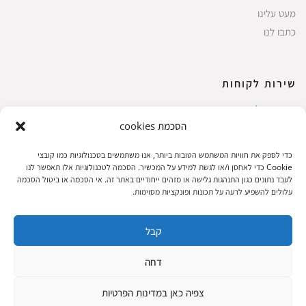
מעט עלינו
כתבו לנו
שירות לקוחות
החשבון שלי
הסכמת cookies
ביצוע רכישה
פריטים אהובים
כדי לספק את חוויות המשתמש הטובות ביותר, אנו משתמשים בטכנולוגיות כמו קובצי
עגלת קניות
Cookie כדי לאחסן ו/או לגשת למידע על המכשיר. הסכמה לטכנולוגיות אלו תאפשר לנו
לעבד נתונים כגון התנהגות גלישה או מזהים ייחודיים באתר זה. אי הסכמה או ביטול הסכמה
תקנון אתר
עלולים להשפיע לרעה על תכונות ופונקציות מסוימות.
קבל
שעות הפעילות: ראשון עד חמישי 8 עד 18| שישי 8 עד 15 | שבת 10 עד 17
דחה
© 2023 כל הזכיות שמורות להגלריה
פיתוח:
|
צפיה כאן במדינות הפרטיות
המקסיקנית
ThuyGuy