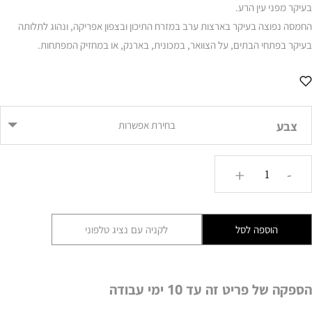
בעיקר מפני עין הרע.
החמסה נפוצה בעיקר בארצות ערב במזרח התיכון ובצפון אפריקה, ונהוג לתלותה
בעיקר בפתחי הבתים, על הצוואר, במכונית, בארנק, או במחזיק המפתחות.
צבע
בחירת אפשרות
כמות
+
-
של
חמסה
אדנית
הוספה לסל
לקניה עם נציג טלפוני
בעבודת
יד
DADL
הספקה של פריט זה עד 10 ימי עבודה