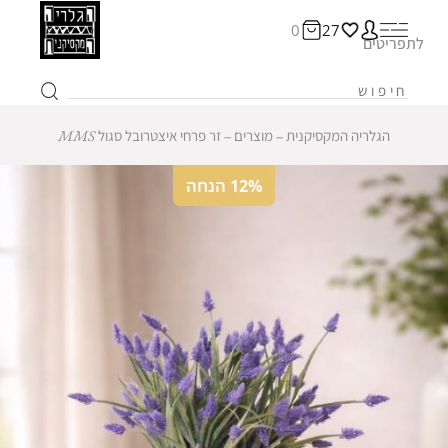
0
27
לתפריטים
הגלריה המקסיקנית
‒
מוצרים
‒
זר פרחי איצטרובל סגול MMS
12% הנחה