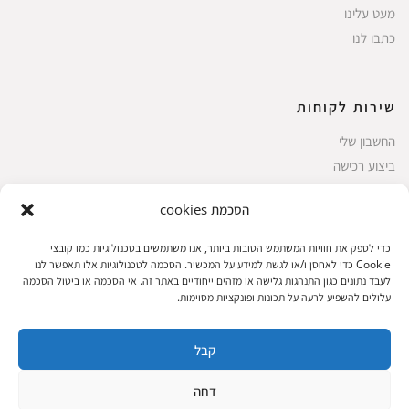
מעט עלינו
כתבו לנו
שירות לקוחות
החשבון שלי
ביצוע רכישה
פריטים אהובים
הסכמת cookies
עגלת קניות
תקנון אתר
כדי לספק את חוויות המשתמש הטובות ביותר, אנו משתמשים בטכנולוגיות כמו קובצי
Cookie כדי לאחסן ו/או לגשת למידע על המכשיר. הסכמה לטכנולוגיות אלו תאפשר לנו
לעבד נתונים כגון התנהגות גלישה או מזהים ייחודיים באתר זה. אי הסכמה או ביטול הסכמה
עלולים להשפיע לרעה על תכונות ופונקציות מסוימות.
שעות הפעילות: ראשון עד חמישי 8 עד 18| שישי 8 עד 15 | שבת 10 עד 17
קבל
© 2023 כל הזכיות שמורות להגלריה
פיתוח:
|
דחה
המקסיקנית
ThuyGuy