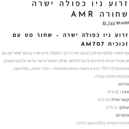
זרוע ניו כפולה ישרה
שחורה AMR
₪
546
₪
600
זרוע ניו כפולה ישרה – שחור מט עם
זכוכית AM707
גוף תאורה קלאסי ומדויק בעיצוב מודרני נקי, המשלב זרוע ישרה בגימור שחור מט עם
זוג אהילי זכוכית מדורגים מדגם AM707. שילוב החומרים יוצר מראה אלגנטי ומעודן,
המתאים לכל חלל הדורש תאורה נעימה ואסתטית — חדרי רחצה, מסדרונות,
מטבחים ופינות עבודה.
מידות:
אורך:
42 ס"מ
קוטר אהיל:
10 ס"מ
עומק:
21 ס"מ
חומרים:
זכוכית איכותית בעלת עיצוב מדורג