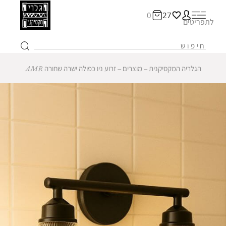
0
27
לתפריטים
הגלריה המקסיקנית
‒
מוצרים
‒
זרוע ניו כפולה ישרה שחורה AMR