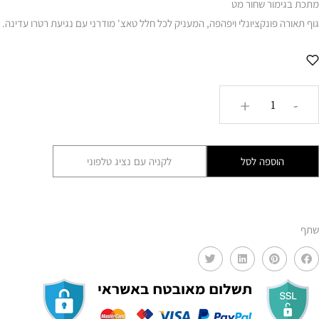
מתכת בגימור שחור מט
גוף תאורה פונקציונלי ויפהפה, המעניק לכל חלל טאצ' מודרני עם נגיעת רטרו עדינה.
כמות
+
-
של
זרוע
ניו
הוספה לסל
לקניה עם נציג טלפוני
כפולה
ישרה
שחורה
שתף
AMR