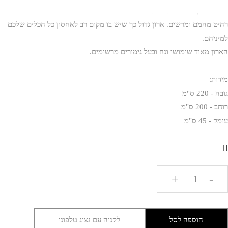
ויטרינה עץ למטבח דגם נמרוד
רהיט מהמם ומרשים. ארון גדול כך שיש בו מקום רב לאחסון כל הכלים שלכם
למיניהם.
הארון מאוד שימושי ונח ובעל גימורים מרשימים.
מידות:
גובה - 220 ס"מ
רוחב - 200 ס"מ
עומק - 45 ס"מ
כמות
+
-
של
ויטרינה
עץ
הוספה לסל
לקניה עם נציג טלפוני
למטבח