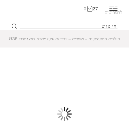
0
27
לתפריטים
הגלריה המקסיקנית
‒
מוצרים
‒
ויטרינה עץ למטבח דגם נמרוד HBB
12% הנחה
ויטרינה עץ למטבח דגם
נמרוד HBB
₪
13,992
₪
15,900