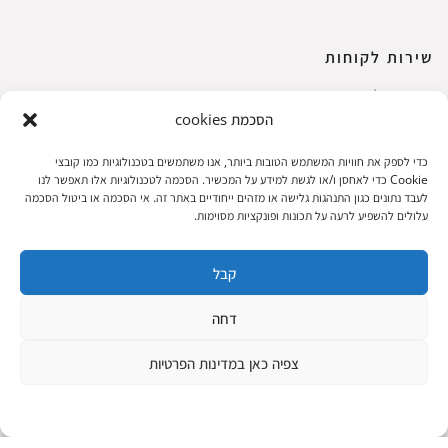
שירות לקוחות
החשבון שלי
הסכמת cookies
ביצוע רכישה
פריטים אהובים
כדי לספק את חוויות המשתמש הטובות ביותר, אנו משתמשים בטכנולוגיות כמו קובצי
עגלת קניות
Cookie כדי לאחסן ו/או לגשת למידע על המכשיר. הסכמה לטכנולוגיות אלו תאפשר לנו
לעבד נתונים כגון התנהגות גלישה או מזהים ייחודיים באתר זה. אי הסכמה או ביטול הסכמה
תקנון אתר
עלולים להשפיע לרעה על תכונות ופונקציות מסוימות.
קבל
שעות הפעילות: ראשון עד חמישי 8 עד 18| שישי 8 עד 15 | שבת 10 עד 17
דחה
© 2023 כל הזכיות שמורות להגלריה
פיתוח:
|
צפיה כאן במדינות הפרטיות
המקסיקנית
ThuyGuy