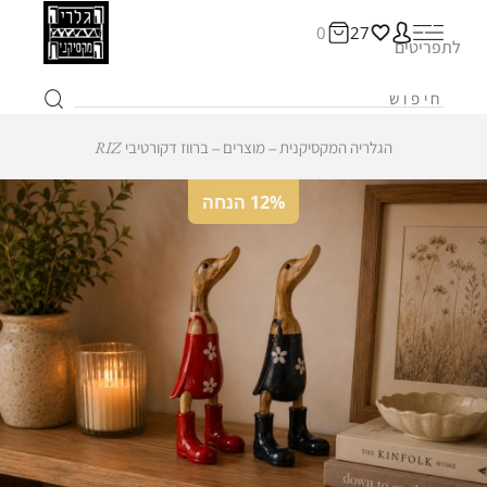
0
27
לתפריטים
הגלריה המקסיקנית
‒
מוצרים
‒
ברווז דקורטיבי RIZ
12% הנחה