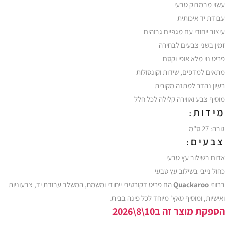
עשוי מבמבוק טבעי
עבודת יד איכותית
עיצוב ייחודי עם מגפיים גבוהים
זמין בשני צבעים לבחירה
פריט נוי מלא אופי וקסם
מתאים למדפים, שידות וקונסולות
רעיון נהדר למתנה מקורית
מוסיף צבע ואווירה קלילה לכל חלל
מידות:
גובה: 27 ס"מ
צבעים:
אדום בשילוב עץ טבעי
כחול נייבי בשילוב עץ טבעי
ברווזי
Quackaroo
הם פריט דקורטיבי ייחודי ומשמח, המשלב עבודת יד, צבעוניות
ואישיות, ומוסיף טאץ' מיוחד לכל פינה בבית.
הספקת מוצר זה ב10\8\2026