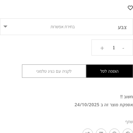
צבע
בחירת אפשרות
כמות
+
-
של
ברווז
דקורטיבי
הוספה לסל
לקניה עם נציג טלפוני
RIZ
חשוב !!
אספקת מוצר זה ב 24/10/2025
שתף