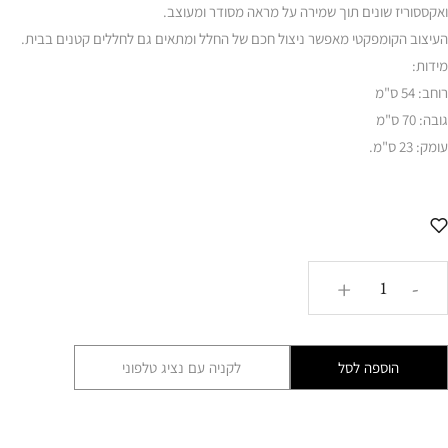
ואקססוריז שונים תוך שמירה על מראה מסודר ומעוצב.
העיצוב הקומפקטי מאפשר ניצול חכם של החלל ומתאים גם לחללים קטנים בבית.
מידות:
רוחב: 54 ס"מ
גובה: 70 ס"מ
עומק: 23 ס"מ.
כמות
+
-
של
ארונית
עץ
הוספה לסל
לקניה עם נציג טלפוני
סטורי
AMR