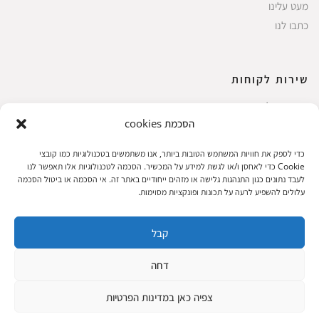
מעט עלינו
כתבו לנו
שירות לקוחות
החשבון שלי
הסכמת cookies
ביצוע רכישה
פריטים אהובים
כדי לספק את חוויות המשתמש הטובות ביותר, אנו משתמשים בטכנולוגיות כמו קובצי
עגלת קניות
Cookie כדי לאחסן ו/או לגשת למידע על המכשיר. הסכמה לטכנולוגיות אלו תאפשר לנו
לעבד נתונים כגון התנהגות גלישה או מזהים ייחודיים באתר זה. אי הסכמה או ביטול הסכמה
תקנון אתר
עלולים להשפיע לרעה על תכונות ופונקציות מסוימות.
קבל
שעות הפעילות: ראשון עד חמישי 8 עד 18| שישי 8 עד 15 | שבת 10 עד 17
דחה
© 2023 כל הזכיות שמורות להגלריה
פיתוח:
|
צפיה כאן במדינות הפרטיות
המקסיקנית
ThuyGuy