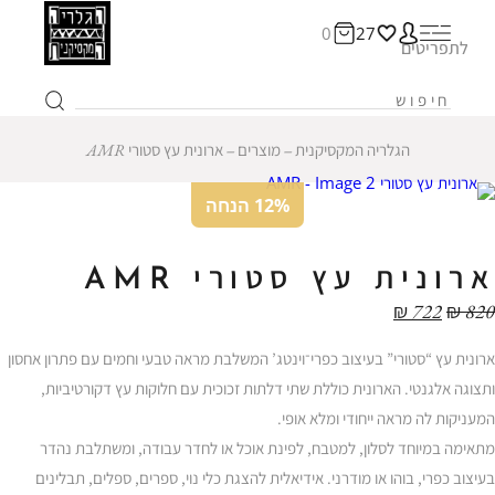
0
27
לתפריטים
הגלריה המקסיקנית
‒
מוצרים
‒
ארונית עץ סטורי AMR
12% הנחה
ארונית עץ סטורי AMR
₪
722
₪
820
ארונית עץ “סטורי” בעיצוב כפרי־וינטג’ המשלבת מראה טבעי וחמים עם פתרון אחסון
ותצוגה אלגנטי. הארונית כוללת שתי דלתות זכוכית עם חלוקות עץ דקורטיביות,
המעניקות לה מראה ייחודי ומלא אופי.
מתאימה במיוחד לסלון, למטבח, לפינת אוכל או לחדר עבודה, ומשתלבת נהדר
בעיצוב כפרי, בוהו או מודרני. אידיאלית להצגת כלי נוי, ספרים, ספלים, תבלינים