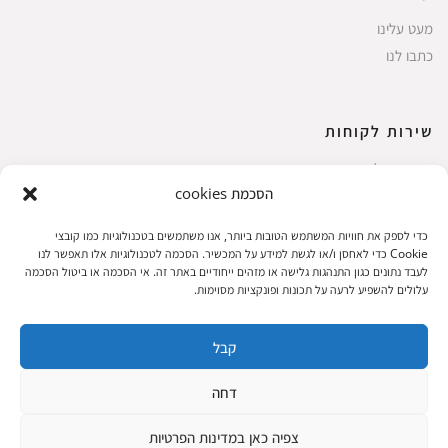
מעט עלינו
כתבו לנו
שירות לקוחות
החשבון שלי
הסכמת cookies
ביצוע רכישה
פריטים אהובים
כדי לספק את חוויות המשתמש הטובות ביותר, אנו משתמשים בטכנולוגיות כמו קובצי
עגלת קניות
Cookie כדי לאחסן ו/או לגשת למידע על המכשיר. הסכמה לטכנולוגיות אלו תאפשר לנו
לעבד נתונים כגון התנהגות גלישה או מזהים ייחודיים באתר זה. אי הסכמה או ביטול הסכמה
תקנון אתר
עלולים להשפיע לרעה על תכונות ופונקציות מסוימות.
קבל
שעות הפעילות: ראשון עד חמישי 8 עד 18| שישי 8 עד 15 | שבת 10 עד 17
דחה
© 2023 כל הזכיות שמורות להגלריה
פיתוח:
|
צפיה כאן במדינות הפרטיות
המקסיקנית
ThuyGuy