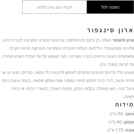
סינגפור
הוספה לסל
לקניה עם נציג טלפוני
ELP
ארון סינגפור
ארון סינגפור
משלב בין עיצוב מינימליסטי, עץ טבעי וזכוכית מחורצת ליצירת רהיט
אלגנטי ופונקציונלי. הדלתות בעלות הזכוכית המחורצת מעניקות מראה יוקרתי
ומאפשרות הצגת פריטים בצורה מעודנת, תוך טשטוש קל של תכולת הארון ושמירה
על מראה מסודר ונקי.
הארון כולל מדפים פנימיים מרווחים לאחסון ולהצגת כלי הגשה, ספרים, חפצי נוי או
פריטי עיצוב, לצד מדף תחתון פתוח המוסיף שטח אחסון שימושי. בזכות עיצובו הנקי
והעל־זמני, הוא משתלב בקלות בסלון, בפינת האוכל, במשרד הביתי או בחדר
השינה.
מידות
רוחב:
90 ס"מ
עומק:
40 ס"מ
גובה:
170 ס"מ