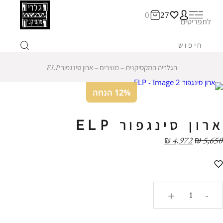
0
27
לתפריטים
הגלריה המקסיקנית
‒
מוצרים
‒
ארון סינגפור ELP
12% הנחה
ארון סינגפור ELP
₪
4,972
₪
5,650
כמות
+
-
של
ארון