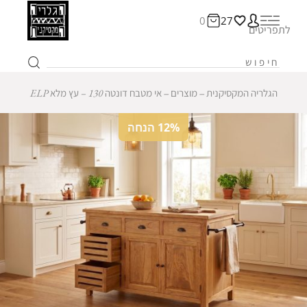
0
27
לתפריטים
הגלריה המקסיקנית
‒
מוצרים
‒
אי מטבח דונטה 130 – עץ מלא ELP
12% הנחה