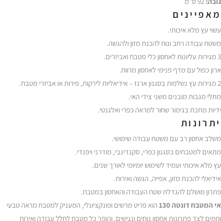
גובה:
92 ס"מ
מאפיינים
עשוי עץ מלא איכותי.
משטח עבודה רחב ונוח להכנת מזון ולהגשה.
3 מגירות עליונות לאחסון כלי מטבח ואביזרים.
ארון כפול עם מדף פנימי לאחסון מרווח.
2 מגירות עץ נשלפות בסגנון ארגז – אידיאליות לירקות, פירות או אביזרי מטבח.
מתלי מגבות מובנים משני צידי האי.
ידיות מתכת בגימור שחור למראה כפרי ואלגנטי.
יתרונות
משלב אחסון רב עם משטח עבודה שימושי.
מתאים למטבחים בסגנון כפרי, סקנדינבי, מודרני ויפנדי.
עץ מלא איכותי ועמיד לשימוש יומיומי לאורך שנים.
אידיאלי להכנת מזון, אפייה, הגשה ואירוח.
פתרון מושלם להגדלת שטח העבודה והאחסון במטבח.
אי המטבח דונטה 130
הוא פריט מרשים ופונקציונלי, המעניק למטבח מראה טבעי
וחמים לצד פתרונות אחסון נוחים ונגישים, והופך כל מטבח לחלל עבודה ואירוח