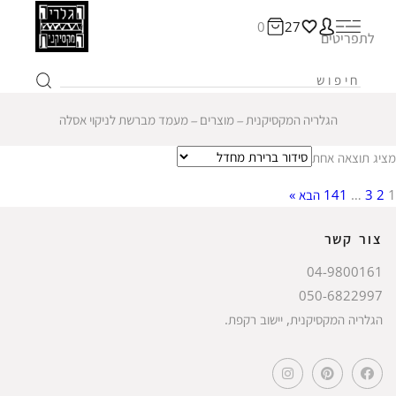
0
27
לתפריטים
הגלריה המקסיקנית
‒
מוצרים
‒
מעמד מברשת לניקוי אסלה
מציג תוצאה אחת
1
2
3
…
141
הבא »
צור קשר
04-9800161
050-6822997
הגלריה המקסיקנית, יישוב רקפת.