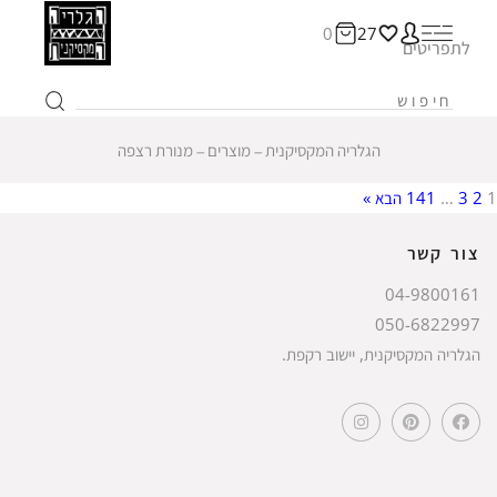
0
27
לתפריטים
הגלריה המקסיקנית
‒
מוצרים
‒
מנורת רצפה
1
2
3
…
141
הבא »
צור קשר
04-9800161
050-6822997
הגלריה המקסיקנית, יישוב רקפת.