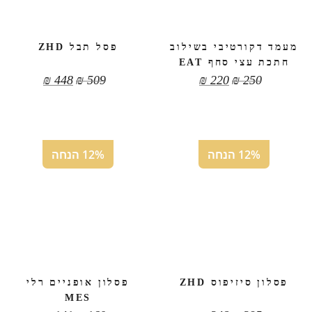
מעמד דקורטיבי בשילוב
פסל תבל ZHD
חתכת עצי סחף EAT
₪
448
₪
509
₪
220
₪
250
12% הנחה
12% הנחה
פסלון סיזיפוס ZHD
פסלון אופניים רלי
MES