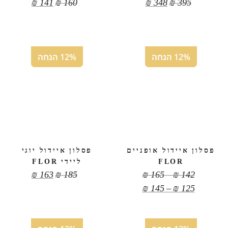
₪
141
₪
160
₪
348
₪
395
12% הנחה
12% הנחה
פסלון איידול אופניים
פסלון איידול יוגי
FLOR
ליידי FLOR
טווח
₪
163
₪
185
₪
165
–
₪
142
מחירים:
טווח
₪
145
–
₪
125
מחירים:
עד
עד