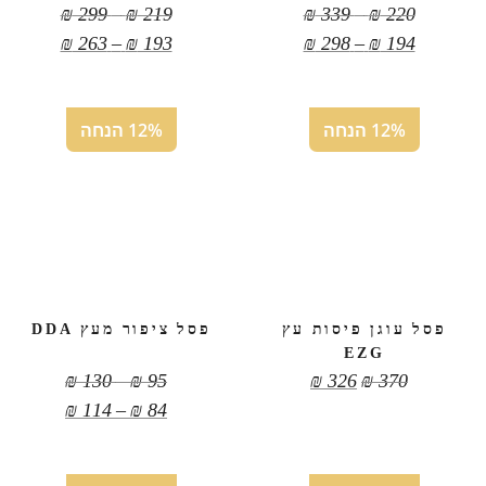
טווח
טווח
₪
299
–
₪
219
₪
339
–
₪
220
מחירים:
מחירים:
טווח
טווח
₪
263
–
₪
193
₪
298
–
₪
194
מחירים:
מחירים:
עד
עד
עד
עד
12% הנחה
12% הנחה
פסל עוגן פיסות עץ
פסל ציפור מעץ DDA
EZG
טווח
₪
130
–
₪
95
₪
326
₪
370
מחירים:
טווח
₪
114
–
₪
84
מחירים:
עד
עד