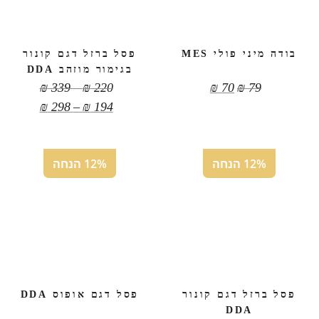
בודה מיני פולי MES
פסל ברזל דגם קונור
בגימור מוזהב DDA
טווח
₪
339
–
₪
220
₪
70
₪
79
מחירים:
טווח
₪
298
–
₪
194
מחירים:
עד
עד
12% הנחה
12% הנחה
פסל ברזל דגם קונור
פסל דגם אופוס DDA
DDA