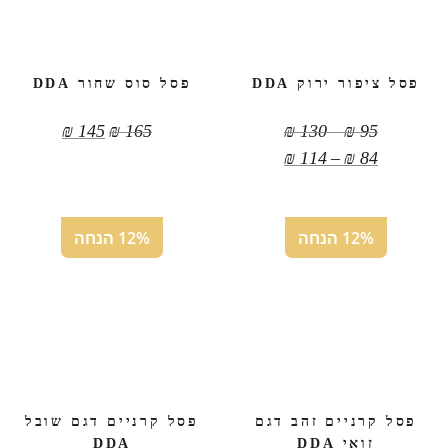
פסל ציפור ירוק DDA
פסל סוס שחור DDA
טווח
₪
145
₪
165
₪
130
–
₪
95
מחירים:
טווח
₪
114
–
₪
84
מחירים:
עד
עד
12% הנחה
12% הנחה
פסל קרניים זהב דגם
פסל קרניים דגם שובל
זואי DDA
DDA