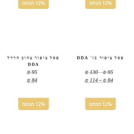
12% הנחה
12% הנחה
פסל ציפור בז' DDA
פסל ציפור צהוב חרדל
DDA
טווח
₪
95
₪
130
–
₪
95
מחירים:
טווח
₪
84
₪
114
–
₪
84
מחירים:
עד
עד
12% הנחה
12% הנחה