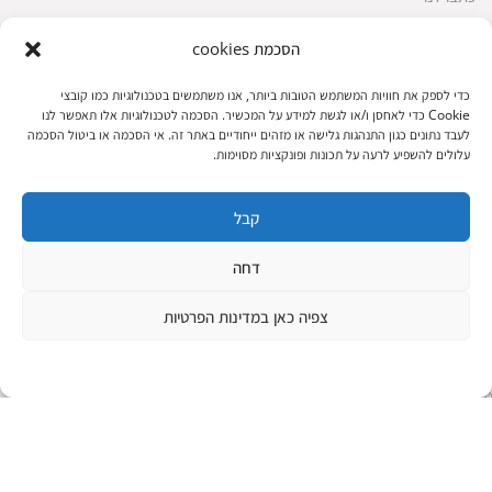
הסכמת cookies
שירות לקוחות
כדי לספק את חוויות המשתמש הטובות ביותר, אנו משתמשים בטכנולוגיות כמו קובצי
Cookie כדי לאחסן ו/או לגשת למידע על המכשיר. הסכמה לטכנולוגיות אלו תאפשר לנו
החשבון שלי
לעבד נתונים כגון התנהגות גלישה או מזהים ייחודיים באתר זה. אי הסכמה או ביטול הסכמה
ביצוע רכישה
עלולים להשפיע לרעה על תכונות ופונקציות מסוימות.
פריטים אהובים
עגלת קניות
קבל
תקנון אתר
דחה
צפיה כאן במדינות הפרטיות
שעות הפעילות: ראשון עד חמישי 8 עד 18| שישי 8 עד 15 | שבת 10 עד 17
© 2023 כל הזכיות שמורות להגלריה
פיתוח:
|
המקסיקנית
ThuyGuy