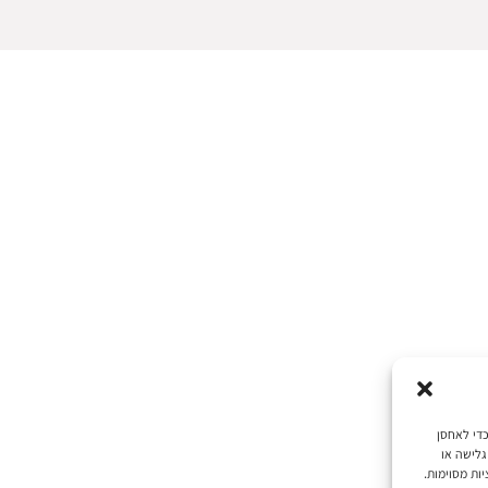
 את חוויות המשתמש הטובות ביותר, אנו משתמשים בטכנולוגיות כמו קובצי Cookie כדי לאחסן
גלישה או
ות מסוימות.