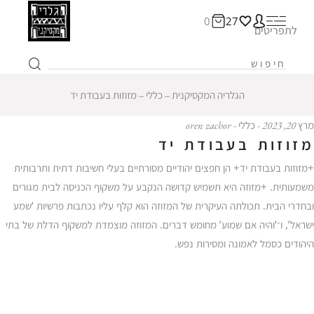
0
27
לתפריטים
הגלריה המקסיקנית
‒
כללי
‒
מזוזות בעבודת יד
מרץ 20, 2023 - כללי - oren zachor
מזוזות בעבודת יד
+מזוזות בעבודת יד+ הן חפצים יהודיים מסורתיים בעלי חשיבות דתית ותרבותית
משמעותית. +מזוזה היא תשמיש קדושה הנקבע על משקוף הכניסה לבית מגורים
ובחדרי הבית. תכולתה העיקרית של המזוזה הוא קלף עליו נכתבות פרשיות ‘שמע
ישראל’, ו־’והיה אם שמוע’ מחומש דברים. המזוזה מוצמדת למשקוף הדלת של בתי
היהודים כסמל לאמונה ומסירות נפש.