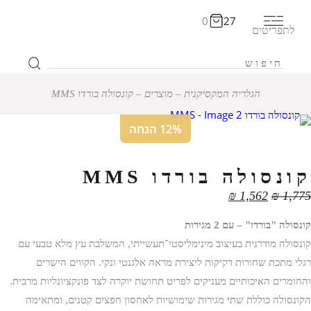
0
27
לתפריטים
הגלריה המקסיקנית
‒
מוצרים
‒
קונסולה בורדו MMS
12% הנחה
קונסולה בורדו MMS
₪
1,562
₪
1,775
קונסולה "בורדו" – עם 2 מגירות
קונסולה מודרנית בעיצוב מינימליסטי־תעשייתי, המשלבת עץ מלא טבעי עם
רגלי מתכת שחורות דקיקות ליצירת מראה אלגנטי ונקי. הקווים הישרים
והחומרים האיכותיים מעניקים לפריט תחושת יוקרה לצד פונקציונליות מרבית.
הקונסולה כוללת שתי מגירות שימושיות לאחסון חפצים קטנים, ומתאימה