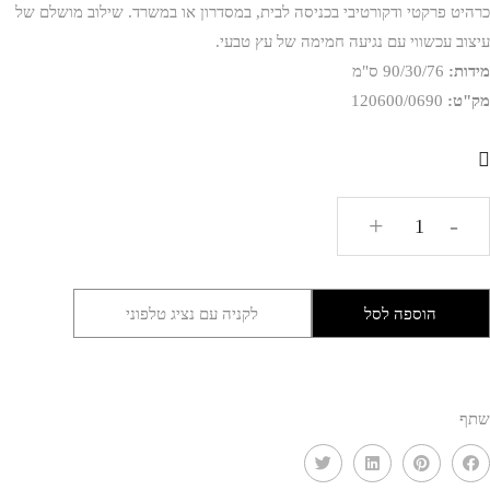
כרהיט פרקטי ודקורטיבי בכניסה לבית, במסדרון או במשרד. שילוב מושלם של
עיצוב עכשווי עם נגיעה חמימה של עץ טבעי.
מידות:
90/30/76 ס"מ
מק"ט:
120600/0690
כמות
+
-
של
קונסולה
בורדו
הוספה לסל
לקניה עם נציג טלפוני
MMS
שתף