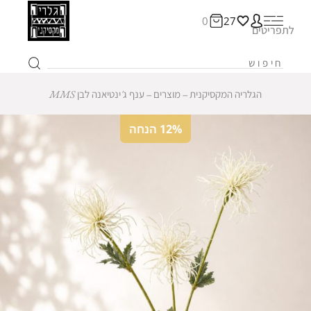
0
27
לתפריטים
הגלריה המקסיקנית
‒
מוצרים
‒
ענף ג'ינטיאנה לבן MMS
12% הנחה